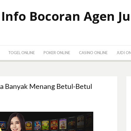
– Info Bocoran Agen Ju
TOGEL ONLINE
POKER ONLINE
CASINO ONLINE
JUDI ON
a Banyak Menang Betul-Betul