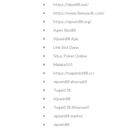
https://vipw88.net/
https://www.fixmyacllc.com/
https://vipwin88.org/
Agen Slot88
Vipwin88 Apk
Link Slot Dana
Situs Poker Online
Malaka555
https://togelslot88.cc/
vipwin88 alternatif
Togel178
Vipwin88
Togel178 Alternatif
vipwin88 market
vipwin88