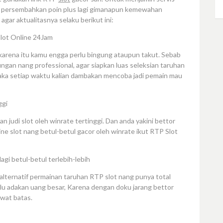
dmin persembahkan poin plus lagi gimanapun kemewahan
agar aktualitasnya selaku berikut ini:
Slot Online 24Jam
 karena itu kamu engga perlu bingung ataupun takut. Sebab
gan nang professional, agar siapkan luas seleksian taruhan
 Maka setiap waktu kalian dambakan mencoba jadi pemain mau
ggi
n judi slot oleh winrate tertinggi. Dan anda yakini bettor
ne slot nang betul-betul gacor oleh winrate ikut RTP Slot
agi betul-betul terlebih-lebih
 alternatif permainan taruhan RTP slot nang punya total
lu adakan uang besar, Karena dengan doku jarang bettor
wat batas.