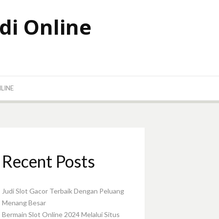
di Online
LINE
Recent Posts
Judi Slot Gacor Terbaik Dengan Peluang
Menang Besar
Bermain Slot Online 2024 Melalui Situs