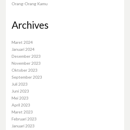
Orang-Orang Kamu
Archives
Maret 2024
Januari 2024
Desember 2023
November 2023
Oktober 2023
September 2023
Juli 2023
Juni 2023
Mei 2023
April 2023
Maret 2023
Februari 2023
Januari 2023