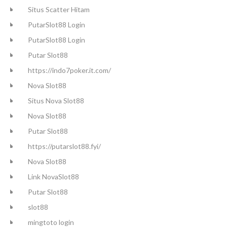
Situs Scatter Hitam
PutarSlot88 Login
PutarSlot88 Login
Putar Slot88
https://indo7poker.it.com/
Nova Slot88
Situs Nova Slot88
Nova Slot88
Putar Slot88
https://putarslot88.fyi/
Nova Slot88
Link NovaSlot88
Putar Slot88
slot88
mingtoto login