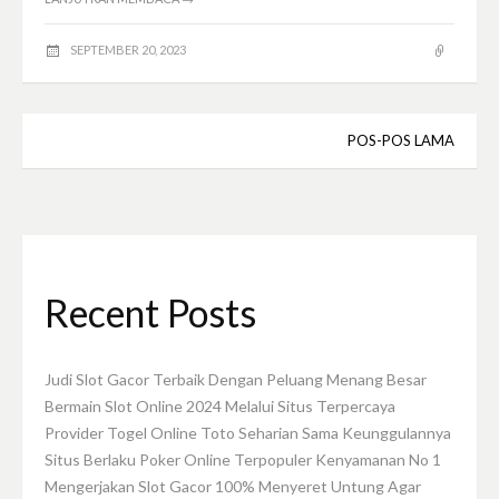
SEPTEMBER 20, 2023
Navigasi
POS-POS LAMA
pos
Recent Posts
Judi Slot Gacor Terbaik Dengan Peluang Menang Besar
Bermain Slot Online 2024 Melalui Situs Terpercaya
Provider Togel Online Toto Seharian Sama Keunggulannya
Situs Berlaku Poker Online Terpopuler Kenyamanan No 1
Mengerjakan Slot Gacor 100% Menyeret Untung Agar