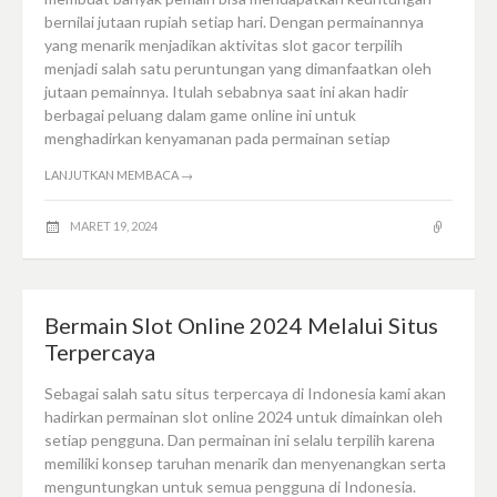
bernilai jutaan rupiah setiap hari. Dengan permainannya
yang menarik menjadikan aktivitas slot gacor terpilih
menjadi salah satu peruntungan yang dimanfaatkan oleh
jutaan pemainnya. Itulah sebabnya saat ini akan hadir
berbagai peluang dalam game online ini untuk
menghadirkan kenyamanan pada permainan setiap
LANJUTKAN MEMBACA
→
MARET 19, 2024
Bermain Slot Online 2024 Melalui Situs
Terpercaya
Sebagai salah satu situs terpercaya di Indonesia kami akan
hadirkan permainan slot online 2024 untuk dimainkan oleh
setiap pengguna. Dan permainan ini selalu terpilih karena
memiliki konsep taruhan menarik dan menyenangkan serta
menguntungkan untuk semua pengguna di Indonesia.