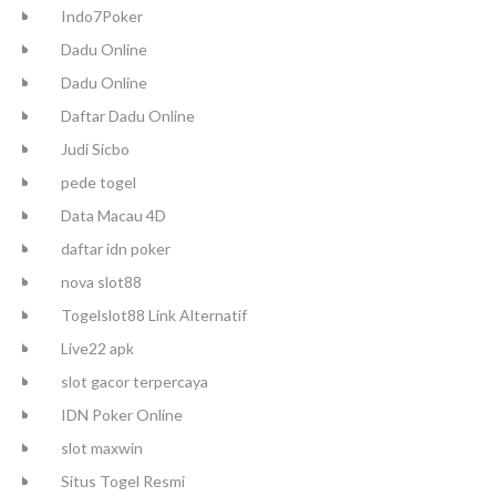
Indo7Poker
Dadu Online
Dadu Online
Daftar Dadu Online
Judi Sicbo
pede togel
Data Macau 4D
daftar idn poker
nova slot88
Togelslot88 Link Alternatif
Live22 apk
slot gacor terpercaya
IDN Poker Online
slot maxwin
Situs Togel Resmi