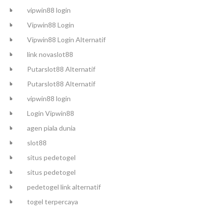
vipwin88 login
Vipwin88 Login
Vipwin88 Login Alternatif
link novaslot88
Putarslot88 Alternatif
Putarslot88 Alternatif
vipwin88 login
Login Vipwin88
agen piala dunia
slot88
situs pedetogel
situs pedetogel
pedetogel link alternatif
togel terpercaya