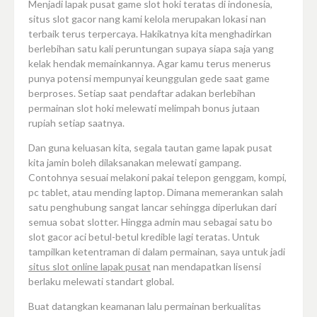
Menjadi lapak pusat game slot hoki teratas di indonesia,
situs slot gacor nang kami kelola merupakan lokasi nan
terbaik terus terpercaya. Hakikatnya kita menghadirkan
berlebihan satu kali peruntungan supaya siapa saja yang
kelak hendak memainkannya. Agar kamu terus menerus
punya potensi mempunyai keunggulan gede saat game
berproses. Setiap saat pendaftar adakan berlebihan
permainan slot hoki melewati melimpah bonus jutaan
rupiah setiap saatnya.
Dan guna keluasan kita, segala tautan game lapak pusat
kita jamin boleh dilaksanakan melewati gampang.
Contohnya sesuai melakoni pakai telepon genggam, kompi,
pc tablet, atau mending laptop. Dimana memerankan salah
satu penghubung sangat lancar sehingga diperlukan dari
semua sobat slotter. Hingga admin mau sebagai satu bo
slot gacor aci betul-betul kredible lagi teratas. Untuk
tampilkan ketentraman di dalam permainan, saya untuk jadi
situs slot online lapak pusat
nan mendapatkan lisensi
berlaku melewati standart global.
Buat datangkan keamanan lalu permainan berkualitas