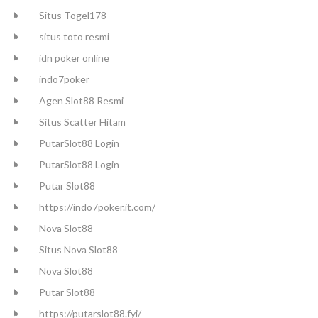
Situs Togel178
situs toto resmi
idn poker online
indo7poker
Agen Slot88 Resmi
Situs Scatter Hitam
PutarSlot88 Login
PutarSlot88 Login
Putar Slot88
https://indo7poker.it.com/
Nova Slot88
Situs Nova Slot88
Nova Slot88
Putar Slot88
https://putarslot88.fyi/