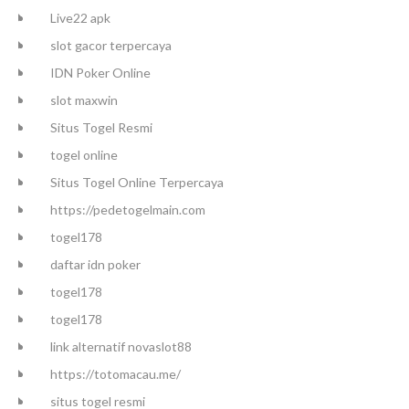
Live22 apk
slot gacor terpercaya
IDN Poker Online
slot maxwin
Situs Togel Resmi
togel online
Situs Togel Online Terpercaya
https://pedetogelmain.com
togel178
daftar idn poker
togel178
togel178
link alternatif novaslot88
https://totomacau.me/
situs togel resmi