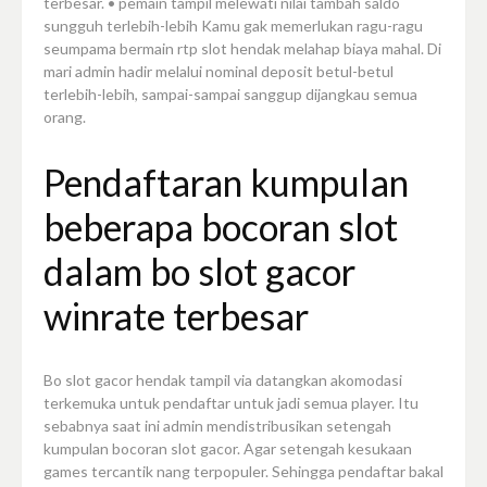
terbesar. • pemain tampil melewati nilai tambah saldo
sungguh terlebih-lebih Kamu gak memerlukan ragu-ragu
seumpama bermain rtp slot hendak melahap biaya mahal. Di
mari admin hadir melalui nominal deposit betul-betul
terlebih-lebih, sampai-sampai sanggup dijangkau semua
orang.
Pendaftaran kumpulan
beberapa bocoran slot
dalam bo slot gacor
winrate terbesar
Bo slot gacor hendak tampil via datangkan akomodasi
terkemuka untuk pendaftar untuk jadi semua player. Itu
sebabnya saat ini admin mendistribusikan setengah
kumpulan bocoran slot gacor. Agar setengah kesukaan
games tercantik nang terpopuler. Sehingga pendaftar bakal