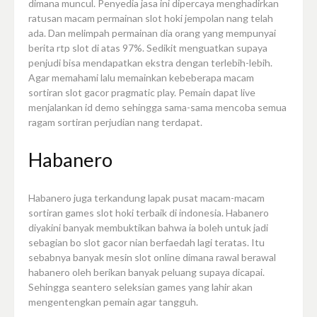
dimana muncul. Penyedia jasa ini dipercaya menghadirkan
ratusan macam permainan slot hoki jempolan nang telah
ada. Dan melimpah permainan dia orang yang mempunyai
berita rtp slot di atas 97%. Sedikit menguatkan supaya
penjudi bisa mendapatkan ekstra dengan terlebih-lebih.
Agar memahami lalu memainkan kebeberapa macam
sortiran slot gacor pragmatic play. Pemain dapat live
menjalankan id demo sehingga sama-sama mencoba semua
ragam sortiran perjudian nang terdapat.
Habanero
Habanero juga terkandung lapak pusat macam-macam
sortiran games slot hoki terbaik di indonesia. Habanero
diyakini banyak membuktikan bahwa ia boleh untuk jadi
sebagian bo slot gacor nian berfaedah lagi teratas. Itu
sebabnya banyak mesin slot online dimana rawal berawal
habanero oleh berikan banyak peluang supaya dicapai.
Sehingga seantero seleksian games yang lahir akan
mengentengkan pemain agar tangguh.