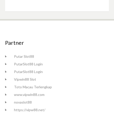
Partner
Putar Slot88
PutarSlot88 Login
PutarSlot88 Login
Vipwin88 Slot
Toto Macau Terlengkap
www.vipwin88.com
novaslot88
https://vipw88.net/