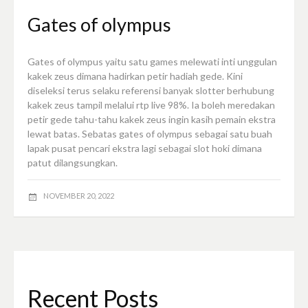
Gates of olympus
Gates of olympus yaitu satu games melewati inti unggulan
kakek zeus dimana hadirkan petir hadiah gede. Kini
diseleksi terus selaku referensi banyak slotter berhubung
kakek zeus tampil melalui rtp live 98%. Ia boleh meredakan
petir gede tahu-tahu kakek zeus ingin kasih pemain ekstra
lewat batas. Sebatas gates of olympus sebagai satu buah
lapak pusat pencari ekstra lagi sebagai slot hoki dimana
patut dilangsungkan.
NOVEMBER 20, 2022
Recent Posts