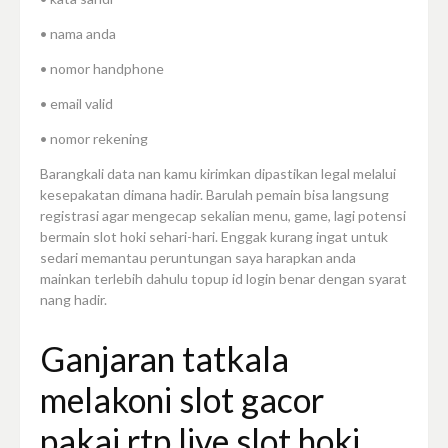
• nama anda
• nomor handphone
• email valid
• nomor rekening
Barangkali data nan kamu kirimkan dipastikan legal melalui
kesepakatan dimana hadir. Barulah pemain bisa langsung
registrasi agar mengecap sekalian menu, game, lagi potensi
bermain slot hoki sehari-hari. Enggak kurang ingat untuk
sedari memantau peruntungan saya harapkan anda
mainkan terlebih dahulu topup id login benar dengan syarat
nang hadir.
Ganjaran tatkala
melakoni slot gacor
pakai rtp live slot hoki