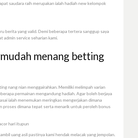
apat saudara raih merupakan ialah hadiah new kelompok
ru berita yang valid. Demi beberapa tertera sanggup saya
t admin service seharian kami.
rmudah menang betting
tting nang nian menggairahkan. Memiliki melimpah varian
beberapa permainan mengandung hadiah. Agar boleh berjaya
uasai ialah menemukan meringkas mengerjakan dimana
ipun proses dimana tepat serta menarik untuk peroleh bonus
cor hari itupun
sambil uang asli pastinya kami hendak melacak yang jempolan.