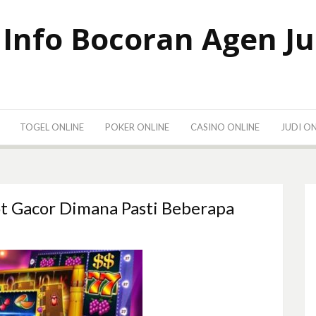
– Info Bocoran Agen Ju
TOGEL ONLINE
POKER ONLINE
CASINO ONLINE
JUDI ON
ot Gacor Dimana Pasti Beberapa