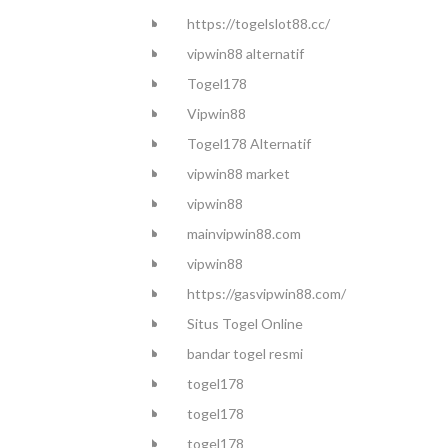
https://togelslot88.cc/
vipwin88 alternatif
Togel178
Vipwin88
Togel178 Alternatif
vipwin88 market
vipwin88
mainvipwin88.com
vipwin88
https://gasvipwin88.com/
Situs Togel Online
bandar togel resmi
togel178
togel178
togel178