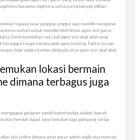
 sejahtera bersama sejahtera serta punya banyak pilihan
 dominan supaya saya sanggup unggul saat memilih mengenal
antarannya mohon untuk memiliki lebih lintas agen slot gacor
ahui. Demi berlebihan satu kali agen slot abal-abal nang
l terunggul tetapi mereka ialah agen bodong. Faktor ini nan
erapa tidak selaku korban daripada situs agen slot abal-abal.
emukan lokasi bermain
line dimana terbagus juga
 menggapai ganjaran sambil keberhasilan adalah daerah
g teratas hendak dapat saya temukan juga gampang setiap
udian slot online dimana amat gacor admin wajib bisa mencari