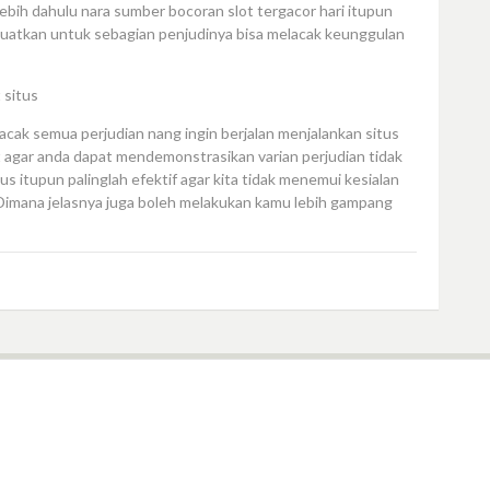
ih dahulu nara sumber bocoran slot tergacor hari itupun
guatkan untuk sebagian penjudinya bisa melacak keunggulan
 situs
lacak semua perjudian nang ingin berjalan menjalankan situs
t agar anda dapat mendemonstrasikan varian perjudian tidak
s itupun palinglah efektif agar kita tidak menemui kesialan
 Dimana jelasnya juga boleh melakukan kamu lebih gampang