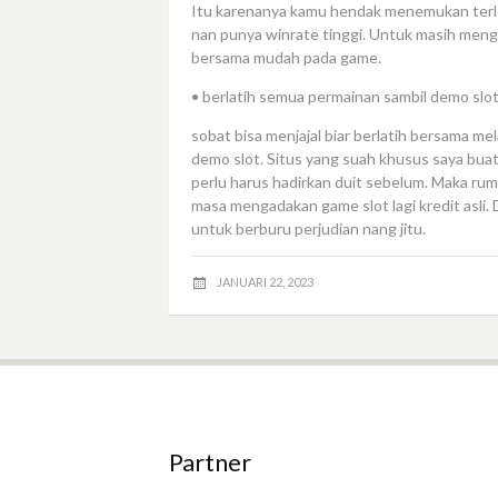
Itu karenanya kamu hendak menemukan terleb
nan punya winrate tinggi. Untuk masih men
bersama mudah pada game.
• berlatih semua permainan sambil demo slot
sobat bisa menjajal biar berlatih bersama me
demo slot. Situs yang suah khusus saya bua
perlu harus hadirkan duit sebelum. Maka rumu
masa mengadakan game slot lagi kredit asli.
untuk berburu perjudian nang jitu.
JANUARI 22, 2023
Partner