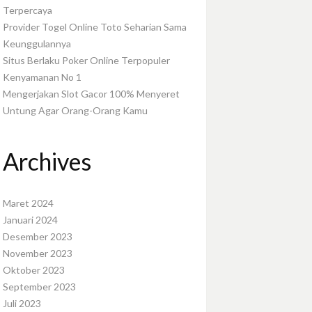
Terpercaya
Provider Togel Online Toto Seharian Sama
Keunggulannya
Situs Berlaku Poker Online Terpopuler
Kenyamanan No 1
Mengerjakan Slot Gacor 100% Menyeret
Untung Agar Orang-Orang Kamu
Archives
Maret 2024
Januari 2024
Desember 2023
November 2023
Oktober 2023
September 2023
Juli 2023