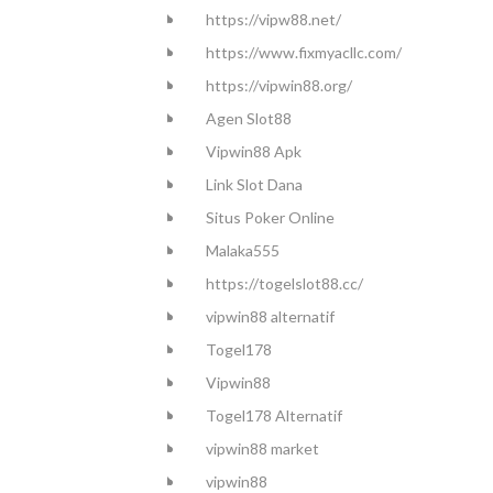
https://vipw88.net/
https://www.fixmyacllc.com/
https://vipwin88.org/
Agen Slot88
Vipwin88 Apk
Link Slot Dana
Situs Poker Online
Malaka555
https://togelslot88.cc/
vipwin88 alternatif
Togel178
Vipwin88
Togel178 Alternatif
vipwin88 market
vipwin88