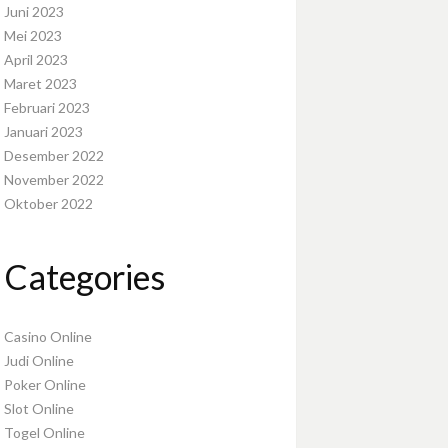
Juni 2023
Mei 2023
April 2023
Maret 2023
Februari 2023
Januari 2023
Desember 2022
November 2022
Oktober 2022
Categories
Casino Online
Judi Online
Poker Online
Slot Online
Togel Online