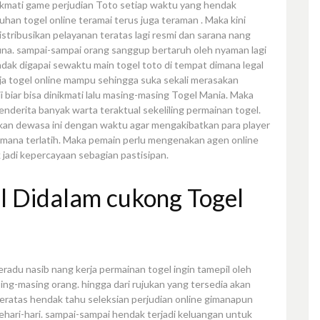
mati game perjudian Toto setiap waktu yang hendak
uhan togel online teramai terus juga teraman . Maka kini
tribusikan pelayanan teratas lagi resmi dan sarana nang
a. sampai-sampai orang sanggup bertaruh oleh nyaman lagi
 digapai sewaktu main togel toto di tempat dimana legal
uja togel online mampu sehingga suka sekali merasakan
biar bisa dinikmati lalu masing-masing Togel Mania. Maka
nderita banyak warta teraktual sekeliling permainan togel.
asakan dewasa ini dengan waktu agar mengakibatkan para player
imana terlatih. Maka pemain perlu mengenakan agen online
 jadi kepercayaan sebagian pastisipan.
l Didalam cukong Togel
beradu nasib nang kerja permainan togel ingin tamepil oleh
ng-masing orang. hingga dari rujukan yang tersedia akan
teratas hendak tahu seleksian perjudian online gimanapun
ehari-hari. sampai-sampai hendak terjadi keluangan untuk