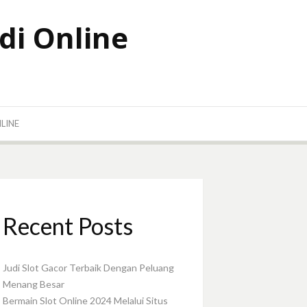
di Online
LINE
Recent Posts
Judi Slot Gacor Terbaik Dengan Peluang
Menang Besar
Bermain Slot Online 2024 Melalui Situs