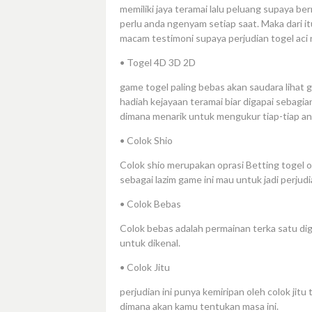
memiliki jaya teramai lalu peluang supaya b
perlu anda ngenyam setiap saat. Maka dari it
macam testimoni supaya perjudian togel aci 
• Togel 4D 3D 2D
game togel paling bebas akan saudara lihat 
hadiah kejayaan teramai biar digapai sebagi
dimana menarik untuk mengukur tiap-tiap an
• Colok Shio
Colok shio merupakan oprasi Betting togel o
sebagai lazim game ini mau untuk jadi perju
• Colok Bebas
Colok bebas adalah permainan terka satu dig
untuk dikenal.
• Colok Jitu
perjudian ini punya kemiripan oleh colok jit
dimana akan kamu tentukan masa ini.