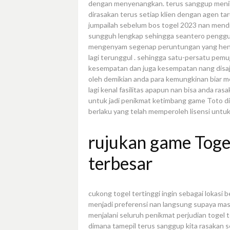
dengan menyenangkan. terus sanggup menik
dirasakan terus setiap klien dengan agen tar
jumpailah sebelum bos togel 2023 nan mendis
sungguh lengkap sehingga seantero penggun
mengenyam segenap peruntungan yang hendak
lagi terunggul . sehingga satu-persatu pem
kesempatan dan juga kesempatan nang disaji 
oleh demikian anda para kemungkinan biar me
lagi kenal fasilitas apapun nan bisa anda r
untuk jadi penikmat ketimbang game Toto d
berlaku yang telah memperoleh lisensi untuk
rujukan game Toge
terbesar
cukong togel tertinggi ingin sebagai lokasi 
menjadi preferensi nan langsung supaya masi
menjalani seluruh penikmat perjudian togel 
dimana tamepil terus sanggup kita rasakan s